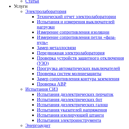
Статьи
Услуги
Электролаборатория
Технический отчет электролаборатории
Испытания и измерения выключателей
нагрузки
Измерение сопротивления изоляции
Измерение сопротивления петли «фаза-
нуль»
Замер металлосвязи
Передвижная электролаборатория
Проверка устройств защитного отключения
(УЗО)
Прогрузка автоматических выключателей
Проверка систем молниезащиты
Замер сопротивления контура заземления
Проверка АВР
Испытания СИЗ
Испытания диэлектрических перчаток
Испытания диэлектрических бот
Испытания диэлектрических галош
Испытания указателей напряжения
Испытания изолирующей штанги
Испытания электроинструмента
Энергоаудит