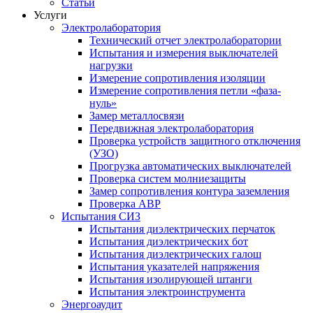
Статьи
Услуги
Электролаборатория
Технический отчет электролаборатории
Испытания и измерения выключателей
нагрузки
Измерение сопротивления изоляции
Измерение сопротивления петли «фаза-
нуль»
Замер металлосвязи
Передвижная электролаборатория
Проверка устройств защитного отключения
(УЗО)
Прогрузка автоматических выключателей
Проверка систем молниезащиты
Замер сопротивления контура заземления
Проверка АВР
Испытания СИЗ
Испытания диэлектрических перчаток
Испытания диэлектрических бот
Испытания диэлектрических галош
Испытания указателей напряжения
Испытания изолирующей штанги
Испытания электроинструмента
Энергоаудит